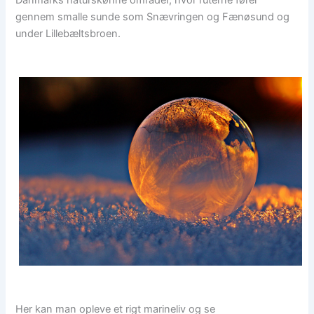
Danmarks naturskønne områder, hvor ruterne fører
gennem smalle sunde som Snævringen og Fænøsund og
under Lillebæltsbroen.
Her kan man opleve et rigt marineliv og se